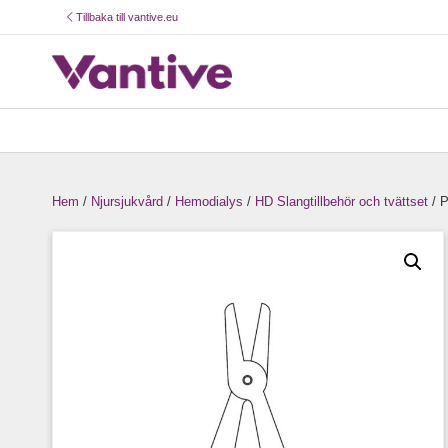
Tillbaka till vantive.eu
Hem
/
Njursjukvård
/
Hemodialys
/
HD Slangtillbehör och tvättset
/
P